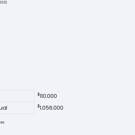
2013.
$
110.000
$
ual
1.056.000
tes