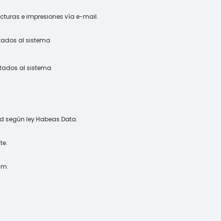
acturas e impresiones vía e-mail.
ctados al sistema
tados al sistema
ad según ley Habeas Data.
te.
.m.