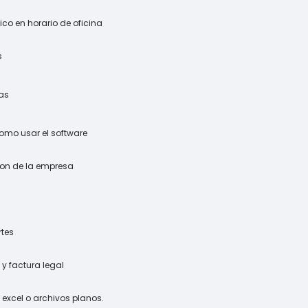
ico en horario de oficina
s
ras
omo usar el software
ion de la empresa
rtes
 y factura legal
 excel o archivos planos.