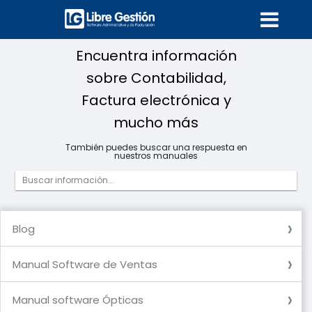
Encuentra información
sobre Contabilidad,
Factura electrónica y
mucho más
También puedes buscar una respuesta en
nuestros manuales
Blog
Blog
Manual Software de Ventas
Usuarios
Compras - Egresos
Ventas Ingresos
Ventas POS (Aplica para software Premium)
Factura Electrónica
Documentos (Aplica para software Premium
Inventario
Recurso Humano (Aplica para software Premium)
Datos de Referencia
DIAN
Reportes
Caja y Bancos
Cartera
Contabilidad (Aplica para software premium)
Configuración de Usuarios
Generalidades
Nómina Electrónica (Aplica para software premium)
Documento Soporte
Manual software Ópticas