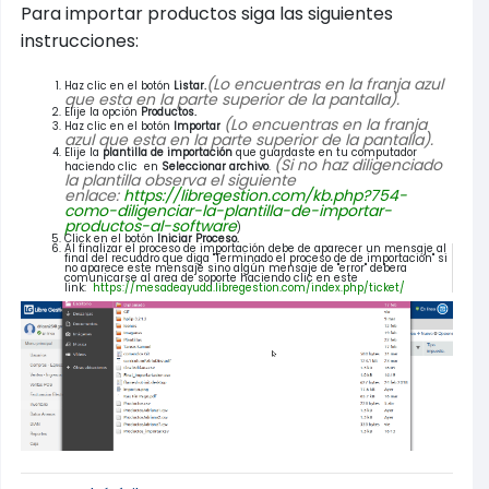
Para importar productos siga las siguientes
instrucciones:
(Lo encuentras en la franja azul
Haz clic en el botón
Listar.
que esta en la parte superior de la pantalla).
Elije la opción
Productos.
(Lo encuentras en la franja
Haz clic en el botón
Importar
azul que esta en la parte superior de la pantalla).
Elije la
plantilla de importación
que guardaste en tu computador
(Si no haz diligenciado
haciendo clic en
Seleccionar archivo
.
la plantilla observa el siguiente
enlace:
https://libregestion.com/kb.php?754-
como-diligenciar-la-plantilla-de-importar-
productos-al-software
)
Click en el botón
Iniciar Proceso.
Al finalizar el proceso de importación debe de aparecer un mensaje al
final del recuadro que diga "Terminado el proceso de de importación" si
no aparece este mensaje sino algún mensaje de "error" debera
comunicarse al area de soporte haciendo clic en este
link:
https://mesadeayuda.libregestion.com/index.php/ticket/