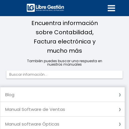
Encuentra información
sobre Contabilidad,
Factura electrónica y
mucho más
También puedes buscar una respuesta en
nuestros manuales
Blog
Blog
Manual Software de Ventas
Usuarios
Compras - Egresos
Ventas Ingresos
Ventas POS (Aplica para software Premium)
Factura Electrónica
Documentos (Aplica para software Premium
Inventario
Recurso Humano (Aplica para software Premium)
Datos de Referencia
DIAN
Reportes
Caja y Bancos
Cartera
Contabilidad (Aplica para software premium)
Configuración de Usuarios
Generalidades
Nómina Electrónica (Aplica para software premium)
Documento Soporte
Manual software Ópticas