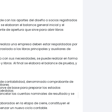
able con los aportes del diseño o socios registrados
l se elaboran el balance general inicial y el
 de apertura que sirve para abrir libros
realiza una empresa deben estar respaldadas por
raslado a los libros principales y auxiliares de
do con sus necesidades, se puede realizar en forma
libros. Al final se elabora el balance de prueba, y
io de contabilidad, denominado comprobante de
liares.
sirve de base para preparar los estados
pérdidas.
ancelar las cuentas nominales de resultado y se
laborados en la etapa de cierre, constituyen el
omenzar un nuevo ciclo contable.