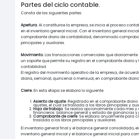
Partes del ciclo contable.
Consta de las siguientes partes:
Apertura.
Al constituirse la empresa, se inicia el proceso cont
en el inventario general inicial. Con el inventario general inicia
comprobante diario de contabilidad, denominado comprobante
principales y auxiliares.
Movimiento.
Las transacciones comerciales que diariamente 
un soporte que permite su registro en el comprobante diario y t
contabilidad.
El registro del movimiento operativo de la empresa, de acuer
diaria, semanal, quincenal o mensual, en comprobante diario y 
Cierre.
En esta etapa se elabora lo siguiente:
Asiento de ajuste
. Registrado en el comprobante diar
ajustes, el cual se traslada a los libros principales y auxi
Hoja de trabajo
. Se realiza opcionalmente cada mes y 
financieros: balance general y estado de ganancias y 
Comprobante de cierre
. Se elabora anualmente para c
traslada a los libros principales y auxiliares.
El inventario general final y el balance general consolidado, e
inventario general inicial y el balance general inicial para c