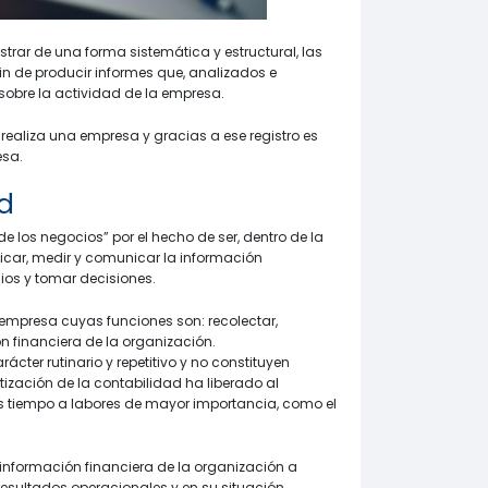
istrar de una forma sistemática y estructural, las
in de producir informes que, analizados e
 sobre la actividad de la empresa.
realiza una empresa y gracias a ese registro es
esa.
d
e los negocios” por el hecho de ser, dentro de la
icar, medir y comunicar la información
ios y tomar decisiones.
 empresa cuyas funciones son: recolectar,
ción financiera de la organización.
ácter rutinario y repetitivo y no constituyen
atización de la contabilidad ha liberado al
s tiempo a labores de mayor importancia, como el
r información financiera de la organización a
resultados operacionales y en su situación