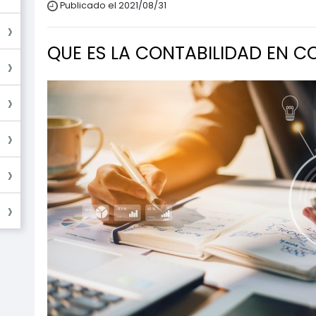
Publicado el 2021/08/31
ium)
QUE ES LA CONTABILIDAD EN C
ium)
ium)
um)