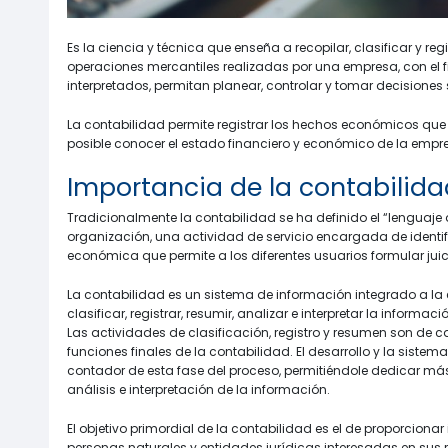
Es la ciencia y técnica que enseña a recopilar, clasificar y reg
operaciones mercantiles realizadas por una empresa, con el f
interpretados, permitan planear, controlar y tomar decisiones
La contabilidad permite registrar los hechos económicos que 
posible conocer el estado financiero y económico de la empr
Importancia de la contabilida
Tradicionalmente la contabilidad se ha definido el “lenguaje d
organización, una actividad de servicio encargada de identif
económica que permite a los diferentes usuarios formular juic
La contabilidad es un sistema de información integrado a la
clasificar, registrar, resumir, analizar e interpretar la informa
Las actividades de clasificación, registro y resumen son de car
funciones finales de la contabilidad. El desarrollo y la sistem
contador de esta fase del proceso, permitiéndole dedicar má
análisis e interpretación de la información.
El objetivo primordial de la contabilidad es el de proporciona
personas naturales y entidades jurídicas interesadas en sus 