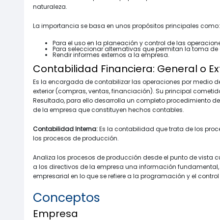
naturaleza.
La importancia se basa en unos propósitos principales como:
Para el uso en la planeación y control de las operacio
Para seleccionar alternativas que permitan la toma de d
Rendir informes externos a la empresa.
Contabilidad Financiera: General o Ex
Es la encargada de contabilizar las operaciones por medio d
exterior (compras, ventas, financiación). Su principal cometi
Resultado, para ello desarrolla un completo procedimiento de
de la empresa que constituyen hechos contables.
Contabilidad Interna:
Es la contabilidad que trata de los pro
los procesos de producción.
Analiza los procesos de producción desde el punto de vista cu
a los directivos de la empresa una información fundamental, a
empresarial en lo que se refiere a la programación y el contro
Conceptos
Empresa