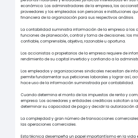
económica. Los administradores de la empresa, los accionistas
proveedores y los empleados son personas e instituciones q
financiera de la organización para sus respectivos análisis.
La contabilidad suministra información de la empresa a los
funciones de planeación, control y toma de decisiones; los m
confiable, comprensible, objetiva, razonable u oportuna.
Los accionistas o propietarios de la empresa requiere de infor
rendimiento de su capital invertido y confiando a la administ
Los empleados y organizaciones sindicales necesitan de info
permite fundamentar sus peticiones laborales y lograr así, a
hace uso de la información suministrada por contabilidad.
Cuando determina el monto de los impuestos de renta y compl
empresa. Los acreedores y entidades crediticias solicitan a l
determinar su capacidad de pago y decidir la autorización 
La complejidad y gran número de transacciones comerciales 
las operaciones comerciales.
Esta técnica desempeña un papel importantísimo en la vida