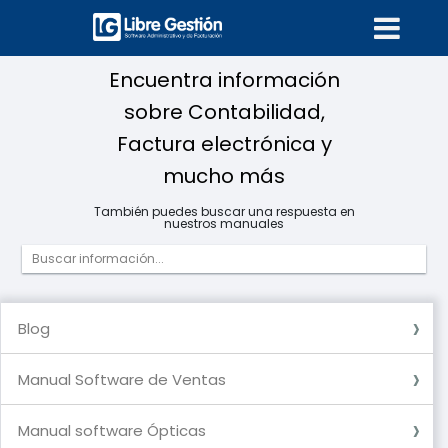
Encuentra información
sobre Contabilidad,
Factura electrónica y
mucho más
También puedes buscar una respuesta en
nuestros manuales
Blog
Blog
Manual Software de Ventas
Usuarios
Compras - Egresos
Ventas Ingresos
Ventas POS (Aplica para software Premium)
Factura Electrónica
Documentos (Aplica para software Premium
Inventario
Recurso Humano (Aplica para software Premium)
Datos de Referencia
DIAN
Reportes
Caja y Bancos
Cartera
Contabilidad (Aplica para software premium)
Configuración de Usuarios
Generalidades
Nómina Electrónica (Aplica para software premium)
Documento Soporte
Manual software Ópticas