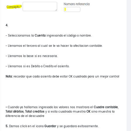
4.
- Seleccionamos la
Cuenta
ingresando el código o nombre.
- Llenamos el tercero al cual se le va hacer la afectacion contable.
- Llenamos la base si es necesaria.
- Llenamos si es Debito o Credito el asiento.
Nota:
recordar que cada asiento debe estar OK cuadrado para un mejor control
-
Cuando ya hallamos ingresado los valores nos mostrara el
Cuadre contable
,
Total débitos
,
Total creditos
y si esta cuadrado muestra
OK
sino muestra la
diferencia de el descuadre
5.
Damos click en el icono
Guardar
y se guardara exitosamente.