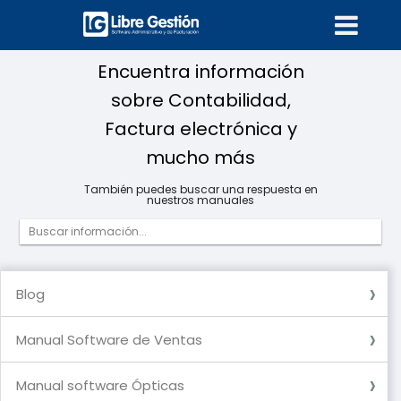
Encuentra información
sobre Contabilidad,
Factura electrónica y
mucho más
También puedes buscar una respuesta en
nuestros manuales
Blog
Blog
Manual Software de Ventas
Usuarios
Compras - Egresos
Ventas Ingresos
Ventas POS (Aplica para software Premium)
Factura Electrónica
Documentos (Aplica para software Premium
Inventario
Recurso Humano (Aplica para software Premium)
Datos de Referencia
DIAN
Reportes
Caja y Bancos
Cartera
Contabilidad (Aplica para software premium)
Configuración de Usuarios
Generalidades
Nómina Electrónica (Aplica para software premium)
Documento Soporte
Manual software Ópticas